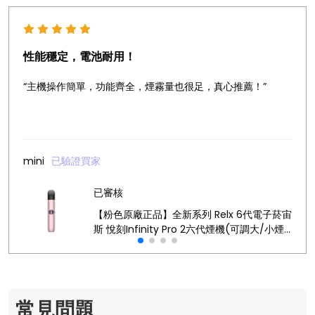
性能穩定，電池耐用！
“主機操作簡單，功能齊全，煙霧量也很足，真心推薦！”
mini
已驗證買家
已審核
【粉色原廠正品】全新系列 Relx 6代電子菸宙
斯 悅刻Infinity Pro 2六代煙機(可調大/小煙
量) 支持Relx 4/5代煙彈通用 (下訂秒發貨)
常見問題