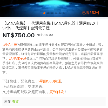
已售353件
【LANA主機】一代通用主機 | LANA霧化器 | 通用RELX |
SP2S一代煙彈 | 台灣電子煙
NT$750.00
NT$920.00
LANA主機
的研發團隊由在電子煙行業擁有豐富經驗的專業人士組成，致力
於為消費者提供卓越的產品和服務。公司擁有先進的研發體系和嚴格的質
量管理體系，確保每壹台煙機的質量和性能都穩定可靠，遵循行業最高標
準。
LANA電子煙
機展現了時尚而精緻的外觀設計，外殼採用高品質材料，
手感舒這，完全符合現代消費者的審美需求。無論您是在尋找壹個高效的
吸煙工具，還是希望體驗電子煙的獨特之處，LANA都能完美滿足您的需
求。
下訂快捷，配色齊全，
滿額1500免運
。
正品原廠保證，空運運送。
支持黑貓宅配以及超商自取，
貨到付款
！
庫存:
有貨