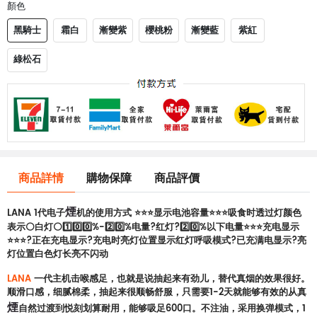
顏色
黑騎士
霜白
漸變紫
櫻桃粉
漸變藍
紫紅
綠松石
商品詳情
購物保障
商品評價
煙
LANA 1代电子
机的使用方式 ⭐⭐⭐显示电池容量⭐⭐⭐吸食时透过灯颜色
表示⚪白灯⚪1️⃣0️⃣0️⃣%-2️⃣0️⃣%电量?红灯?2️⃣0️⃣%以下电量⭐⭐⭐充电显示
⭐⭐⭐?正在充电显示?充电时亮灯位置显示红灯呼吸模式?已充满电显示?亮
灯位置白色灯长亮不闪动
LANA
一代主机击喉感足，也就是说抽起来有劲儿，替代真烟的效果很好。
顺滑口感，细腻棉柔，抽起来很顺畅舒服，只需要1-2天就能够有效的从真
煙
自然过渡到悦刻划算耐用，能够吸足600口。不注油，采用换弹模式，1