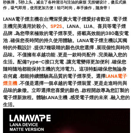
秒换弹，5秒上头，减去了各种清洁与注油的麻烦 无按键设计，傻瓜式操
作，吸气即用，使用更加方便！轻巧时尚，单手操作，随身带！
LANA電子煙主機在台灣深受廣大電子煙愛好者歡迎 .電子煙
主機完美適用於殺小、
SP2S
、LANA、LLIA、喜貝等電子煙
品牌 .為您帶來極致的電子煙享受。搭載高效能的380毫安電
池 .確保您長時間的持久使用體驗。LANA電子煙主機以其獨
特的外觀設計 .提供7種吸睛的顏色供您選擇 .展現個性與時尚
品味。不僅擁有卓越功能 .更是一款時尚配件 .完美融入您的
生活。配備Type-C接口充電 .讓充電變得更加便利 .確保您
隨時隨地都能保持主機的充沛電力。這項特點確保您無論身
在何處 .都能持續體驗高品質的電子煙享受。選擇
LANA電子
煙主機
.不僅是選擇一個卓越的電子煙裝置 .更是走進時尚與
品味的象徵。立即選擇您喜愛的顏色 .啟程開啟專為您訂製的
電子煙新旅程。體驗LANA主機 .感受電子煙的未來 .融入您的
生活。