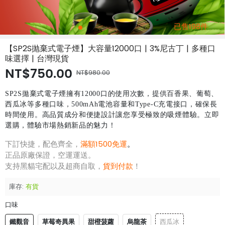
已售198件
【SP2S抛棄式電子煙】大容量12000口 | 3%尼古丁 | 多種口
味選擇 | 台灣現貨
NT$750.00
NT$980.00
SP2S拋棄式電子煙擁有12000口的使用次數，提供百香果、葡萄、
西瓜冰等多種口味，500mAh電池容量和Type-C充電接口，確保長
時間使用。高品質成分和便捷設計讓您享受極致的吸煙體驗。立即
選購，體驗市場熱銷新品的魅力！
下訂快捷，配色齊全，
滿額1500免運
。
正品原廠保證，空運運送。
支持黑貓宅配以及超商自取，
貨到付款
！
庫存:
有貨
口味
鐵觀音
草莓奇異果
甜橙菠蘿
烏龍茶
西瓜冰