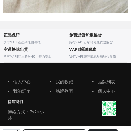
正品保證
免費退貨和退换貨
所有VAPE產品均來自專櫃
所有VAPE訂單均可免费退换货
空運快速出貨
VAPE竭誠服務
所有VAPE訂單將於48小時内寄出
我們VAPE随時随地為您贴心服務
▪
個人中心
▪
我的收藏
▪
品牌列表
▪
我的訂單
▪
品牌列表
▪
個人中心
聯繫我們
聯絡方式：7x24小
時