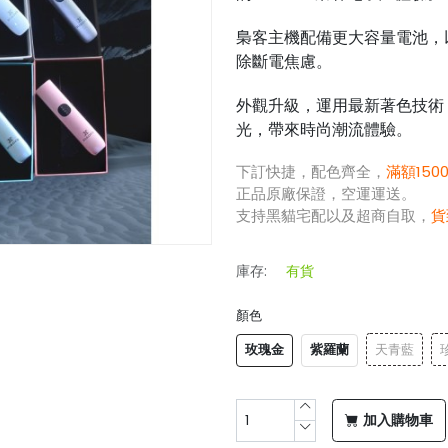
梟客主機
配備更大容量電池，
除斷電焦慮。
外觀升級，運用最新著色技術
光，帶來時尚潮流體驗。
下訂快捷，配色齊全，
滿額150
正品原廠保證，空運運送。
支持黑貓宅配以及超商自取，
貨
庫存:
有貨
顏色
玫瑰金
紫羅蘭
天青藍
加入購物車