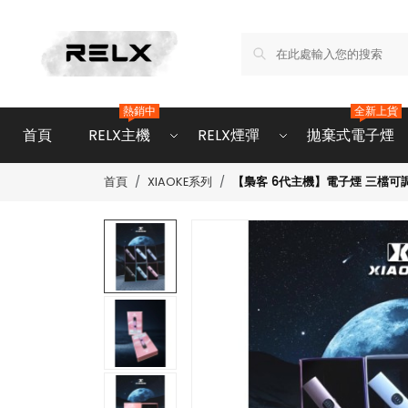
熱銷中
全新上貨
首頁
RELX主機
RELX煙彈
拋棄式電子煙
【梟客 6代主機】電子煙 三檔可調
首頁
XIAOKE系列