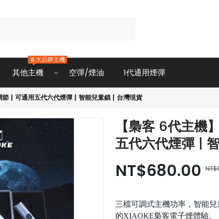
各大品牌主機
其他主機
空彈/煙油
1代通用煙彈
節 | 可通用五代六代煙彈 | 智能兒童鎖 | 台灣現貨
【梟客 6代主機】
五代六代煙彈 | 
NT$680.00
NT$
三檔可調式主機功率，智能兒
的XIAOKE梟客電子煙體驗。