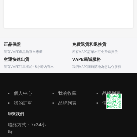
正品保證
免費退貨和退换貨
所有VAPE產品均來自專櫃
所有VAPE訂單均可免费退换货
空運快速出貨
VAPE竭誠服務
所有VAPE訂單將於48小時内寄出
我們VAPE随時随地為您贴心服務
▪
個人中心
▪
我的收藏
▪
品牌列表
▪
我的訂單
▪
品牌列表
▪
個人中心
聯繫我們
聯絡方式：7x24小
時