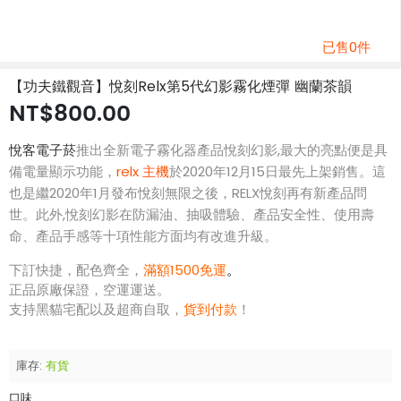
已售0件
【功夫鐵觀音】悅刻Relx第5代幻影霧化煙彈 幽蘭茶韻
NT$800.00
悅客電子菸
推出全新電子霧化器產品悅刻幻影,最大的亮點便是具
備電量顯示功能，
relx 主機
於2020年12月15日最先上架銷售。這
也是繼2020年1月發布悅刻無限之後，RELX悅刻再有新產品問
世。此外,悅刻幻影在防漏油、抽吸體驗、產品安全性、使用壽
命、產品手感等十項性能方面均有改進升級。
下訂快捷，配色齊全，
滿額1500免運
。
正品原廠保證，空運運送。
支持黑貓宅配以及超商自取，
貨到付款
！
庫存:
有貨
口味