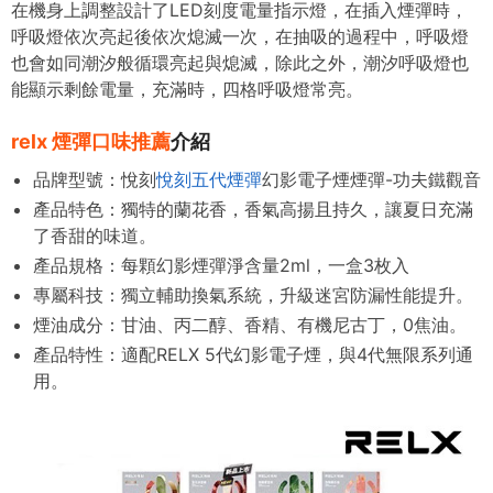
在機身上調整設計了LED刻度電量指示燈，在插入煙彈時，
呼吸燈依次亮起後依次熄滅一次，在抽吸的過程中，呼吸燈
也會如同潮汐般循環亮起與熄滅，除此之外，潮汐呼吸燈也
能顯示剩餘電量，充滿時，四格呼吸燈常亮。
relx 煙彈口味推薦
介紹
品牌型號：悅刻
悅刻五代煙彈
幻影電子煙煙彈-功夫鐵觀音
產品特色：
獨特的蘭花香，香氣高揚且持久
，讓夏日充滿
了香甜的味道。
產品規格：每顆幻影煙彈淨含量2ml，一盒3枚入
專屬科技：獨立輔助換氣系統，升級迷宮防漏性能提升。
煙油成分：甘油、丙二醇、香精、有機尼古丁，0焦油。
產品特性：適配RELX 5代幻影電子煙，與4代無限系列通
用。