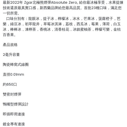
最新2022年 Zgar北極熊煙彈Absolute Zero, 給你最冰極享受，水果提煉
技術還原最真實口感，新西蘭品牌給您最高品質。首批23種口味，滿足您
一切所需。
口味分別有：龍眼冰，提子冰，檸檬冰，冰水，芒果冰，菠蘿橙子，芭
樂，綠豆冰，初萃龍井，草莓冰淇淋，荔枝，西瓜冰，莓果，薄荷，白玉
冰，棒棒冰，凍檸茶，香桃冰，清香桂花，冰鎮蜜柚茶，檸檬可樂，金桔
百香果。
產品規格
2毫升容量
陶瓷蜂窩式線圈
直徑0.01mm
約650口
雙密封煙彈
鴨嘴型煙彈設計
即插即用連接
鍍金專有連接