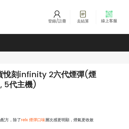
線上客服
登錄/註冊
去結算
刻infinity 2六代煙彈(煙
4, 5代主機)
煙油配方，除了
relx 煙彈口味
層次感更明顯，煙氣更收斂