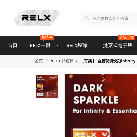
熱銷中
全新上貨
首頁
RELX主機
RELX煙彈
拋棄式電子煙
【可樂】 全新現貨悅刻infinity 
首頁
RELX 6代煙彈