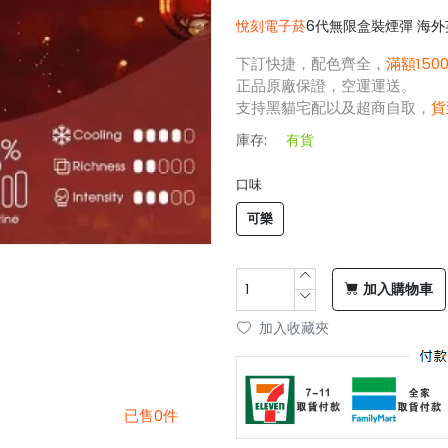
悅刻電子菸
6代無限盒裝煙彈 海外英
下訂快捷，配色齊全，
滿額150
正品原廠保證，空運運送。
支持黑貓宅配以及超商自取，
貨
庫存:
有貨
口味
可樂
加入購物車
加入收藏夾
已售0件