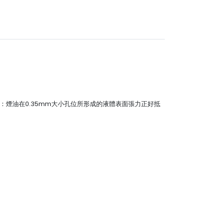
網：煙油在0.35mm大小孔位所形成的液體表面張力正好抵