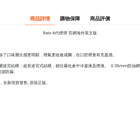
商品詳情
購物保障
商品評價
Relx 6代煙彈 官網海外英文版
，除了口味層次感更明顯，煙氣更收斂成團，在口腔裡會有充盈感。
1層迷宮結構：超長迷宮式結構，鎖住霧化倉中冷凝液及煙液。 0.35mm防油
根源防漏。
)，全新現貨發售, 原裝正版。