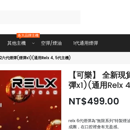
各大品牌主機
其他主機
空彈/煙油
1代通用煙彈
2六代煙彈(煙彈x1)(通用Relx 4, 5代主機)
【可樂】 全新現貨悅
彈x1)(通用Relx 
NT$499.00
relx 6代煙彈為“無限系列”特製
成團，在口腔裡會有充盈感。