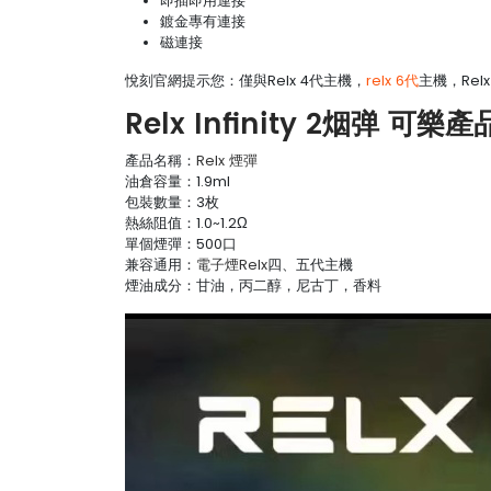
即插即用連接
鍍金專有連接
磁連接
悅刻官網提示您：僅與Relx 4代主機，
relx 6代
主機，Rel
Relx Infinity 2烟弹 可樂
產品名稱：
Relx 煙彈
油倉容量：1.9ml
包裝數量：3枚
熱絲阻值：1.0~1.2Ω
單個煙彈：500口
兼容通用：
電子煙Relx
四、五代主機
煙油成分：甘油，丙二醇，尼古丁，香料