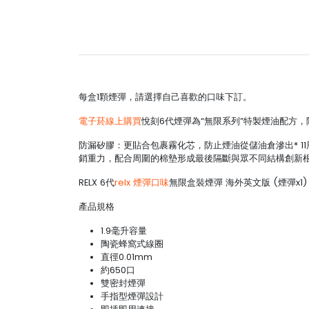
每盒1顆煙彈，請選擇自己喜歡的口味下訂。
電子菸線上購買
悅刻6代煙彈為“無限系列”特製煙油配方
防漏矽膠：更貼合包裹霧化芯，防止煙油從儲油倉滲出* 1
銷重力，配合周圍的棉墊形成最後隔斷與眾不同結構創新
RELX 6代
relx 煙彈口味
無限盒裝煙彈 海外英文版 (煙彈x1
產品規格
1.9毫升容量
陶瓷蜂窩式線圈
直徑0.01mm
約650口
雙密封煙彈
手指型煙彈設計