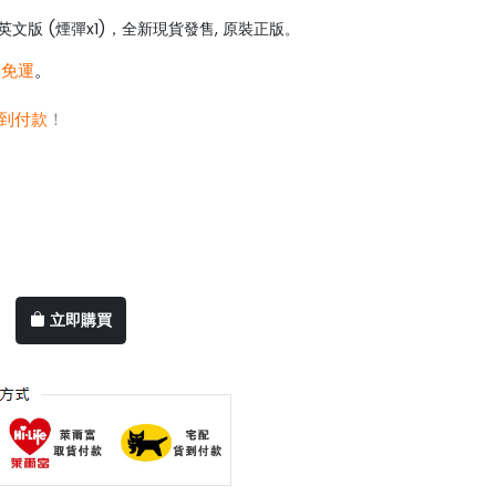
文版 (煙彈x1)，全新現貨發售, 原裝正版
。
0免運
。
到付款
！
立即購買