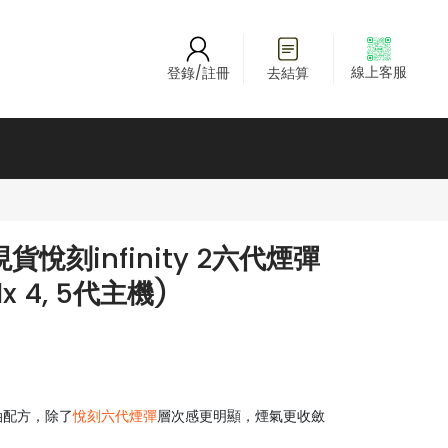
線上客服
登錄/註冊
去結算
悅刻infinity 2六代煙彈
x 4, 5代主機)
煙油配方，除了
悅刻六代煙彈
層次感更明顯，煙氣更收斂