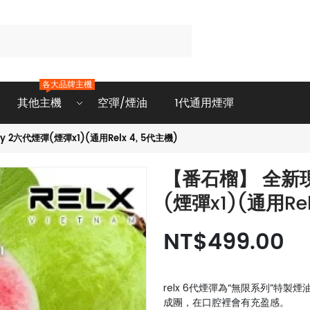
各大品牌主機
其他主機
空彈/煙油
1代通用煙彈
 2六代煙彈(煙彈x1)(通用Relx 4, 5代主機)
【番石榴】 全新現貨
(煙彈x1)(通用Rel
NT$499.00
relx 6代煙彈為“無限系列”特製
成團，在口腔裡會有充盈感。