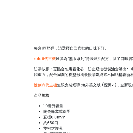
每盒1顆煙彈，請選擇自己喜歡的口味下訂。
relx 6代主機
煙彈為“無限系列”特製煙油配方，除了口味
防漏矽膠：更貼合包裹霧化芯，防止煙油從儲油倉滲出* 1
銷重力，配合周圍的棉墊形成最後隔斷與眾不同結構創新
悅刻六代主機
無限盒裝煙彈 海外英文版 (煙彈x1)，全新現
產品規格
1.9毫升容量
陶瓷蜂窩式線圈
直徑0.01mm
約650口
雙密封煙彈