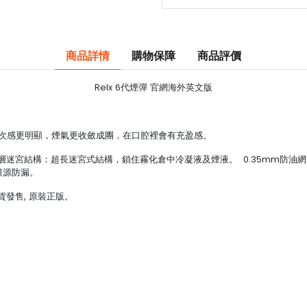
商品詳情
購物保障
商品評價
Relx 6代煙彈 官網海外英文版
層次感更明顯，煙氣更收斂成團，在口腔裡會有充盈感。
1層迷宮結構：超長迷宮式結構，鎖住霧化倉中冷凝液及煙液。 0.35mm防油
根源防漏。
貨發售, 原裝正版。