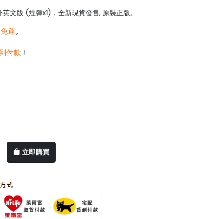
英文版 (煙彈x1)，全新現貨發售, 原裝正版
。
0免運
。
到付款
！
立即購買