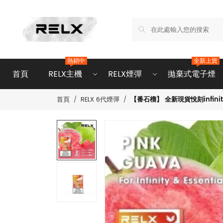
熱銷中
全新上貨
首頁
RELX主機
RELX煙彈
拋棄式電子煙
【番石榴】 全新現貨悅刻infinity
首頁
RELX 6代煙彈