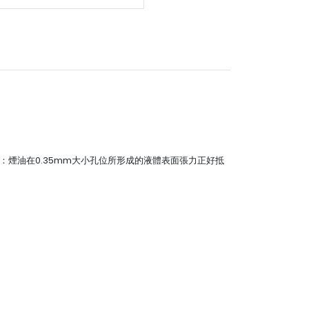
網：煙油在0.35mm大小孔位所形成的液體表面張力正好抵