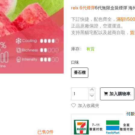
relx 6代煙彈
6代無限盒裝煙彈 海外
下訂快捷，配色齊全，
滿額150
正品原廠保證，空運運送。
支持黑貓宅配以及超商自取，
貨
庫存:
有貨
口味
番石榴
加入購物車
加入收藏夾
已售0件