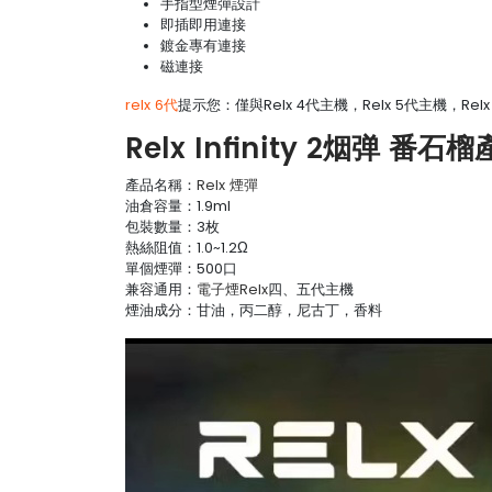
手指型煙彈設計
即插即用連接
鍍金專有連接
磁連接
relx 6代
提示您：僅與Relx 4代主機，Relx 5代主機，Rel
Relx Infinity 2烟弹 番
產品名稱：
Relx 煙彈
油倉容量：1.9ml
包裝數量：3枚
熱絲阻值：1.0~1.2Ω
單個煙彈：500口
兼容通用：
電子煙Relx
四、五代主機
煙油成分：甘油，丙二醇，尼古丁，香料