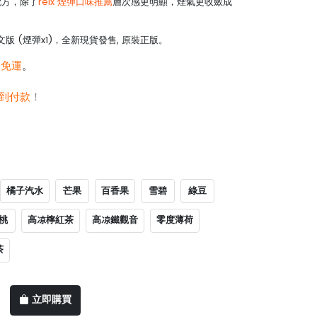
油配方，除了
relx 煙彈口味推薦
層次感更明顯，煙氣更收斂成
版 (煙彈x1)，全新現貨發售, 原裝正版。
0免運
。
到付款
！
橘子汽水
芒果
百香果
雪碧
綠豆
桃
高凉檸紅茶
高凉鐵觀音
零度薄荷
茶
立即購買