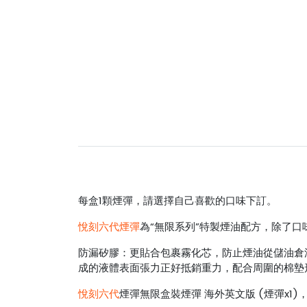
每盒1顆煙彈，請選擇自己喜歡的口味下訂。
悅刻六代煙彈
為“無限系列”特製煙油配方，除了
防漏矽膠：更貼合包裹霧化芯，防止煙油從儲油倉滲出
成的液體表面張力正好抵銷重力，配合周圍的棉墊
悅刻六代
煙彈無限盒裝煙彈 海外英文版 (煙彈x1)