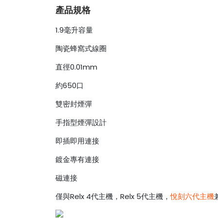
產品規格
1.9毫升容量
陶瓷蜂窩式線圈
直徑0.01mm
約650口
雙密封煙彈
手指型煙彈設計
即插即用連接
鍍金專有連接
磁連接
僅與Relx 4代主機，Relx 5代主機，
悅刻六代主機