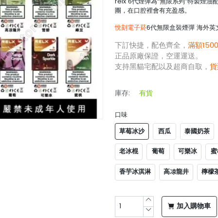
relx 6代煙彈為“無限系列”特製煙
團，在口腔裡會有充盈感。
悅刻電子菸
6代無限盒裝煙彈 海外英文
下訂快捷，配色齊全，
滿額150
正品原廠保證，空運運送。
支持黑貓宅配以及超商自取，
貨
庫存:
有貨
口味
草莓冰沙
西瓜
泰國奶茶
老冰棍
葡萄
可樂冰
蜜
香芋冰淇淋
高凉龍井
檸檬
加入購物車