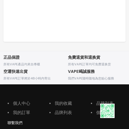
正品保證
免費退貨和退换貨
所有VAPE產品均來自專櫃
所有VAPE訂單均可免费退换货
空運快速出貨
VAPE竭誠服務
所有VAPE訂單將於48小時内寄出
我們VAPE随時随地為您贴心服務
▪
個人中心
▪
我的收藏
▪
品牌列表
▪
我的訂單
▪
品牌列表
▪
個人中心
聯繫我們