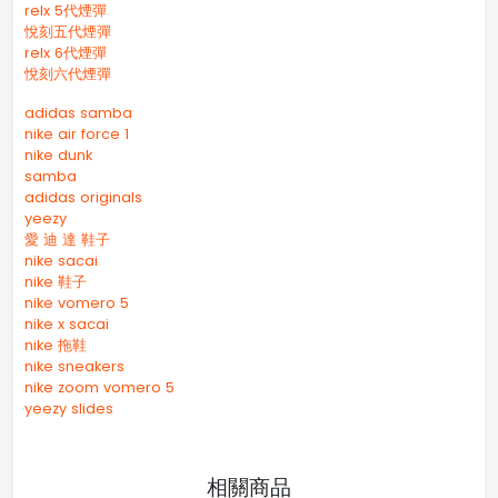
relx 5代煙彈
悅刻五代煙彈
relx 6代煙彈
悅刻六代煙彈
adidas samba
nike air force 1
nike dunk
samba
adidas originals
yeezy
愛 迪 達 鞋子
nike sacai
nike 鞋子
nike vomero 5
nike x sacai
nike 拖鞋
nike sneakers
nike zoom vomero 5
yeezy slides
相關商品